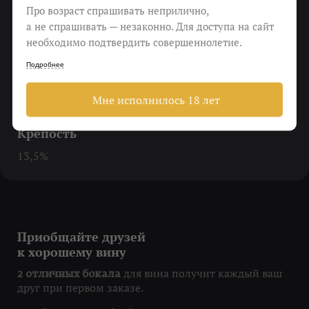
Про возраст спрашивать неприлично,
а не спрашивать — незаконно. Для доступа на сайт
Еда
необходимо подтвердить совершеннолетие.
Конечно же, мясо
Подробнее
Виноград
Мне исполнилось 18 лет
Canaiolo, Colorino, Ciliegiolo, Mammolo
Крепость
13,5%
Приобщайте друзей
к хорошему вину
для вина получит каждый ваш
2 отличных бокала
друг при первом заказе.