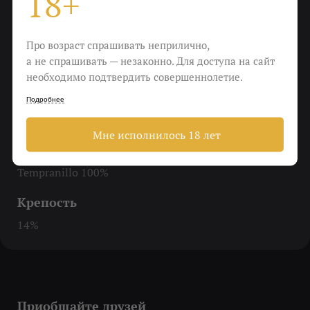
18+
До 16-18 градусов
Еда
Про возраст спрашивать неприлично,
а не спрашивать — незаконно. Для доступа на сайт
Стейки, запеченная говядина, утка, колбасы
необходимо подтвердить совершеннолетие.
Пить
Подробнее
Когда риоха не помогает
Мне исполнилось 18 лет
Виноград
Tempranillo 100%
Крепость
14%
Приобщайте друзей