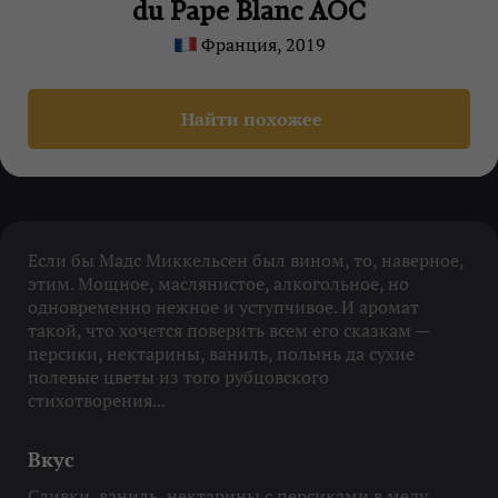
du Pape Blanc AOC
Франция, 2019
Найти похожее
Если бы Мадс Миккельсен был вином, то, наверное,
этим. Мощное, маслянистое, алкогольное, но
одновременно нежное и уступчивое. И аромат
такой, что хочется поверить всем его сказкам —
персики, нектарины, ваниль, полынь да сухие
полевые цветы из того рубцовского
стихотворения...
Вкус
Сливки, ваниль, нектарины с персиками в меду,