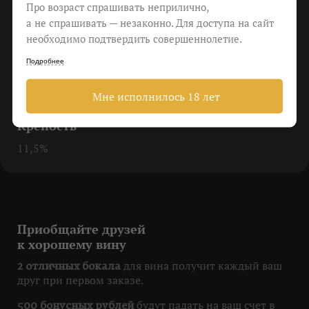
Про возраст спрашивать неприлично,
Еда
а не спрашивать — незаконно. Для доступа на сайт
необходимо подтвердить совершеннолетие.
Пикник, барбекю, безделье
Подробнее
Виноград
Cabernet Franc 50%, Cabernet Sauvignon 50%
Мне исполнилось 18 лет
Крепость
11,5%
Приобщайте друзей
к хорошему вину
для вина получит каждый ваш
2 отличных бокала
друг при первом заказе.
будут падать на ваш счет в
500 бонусных рублей