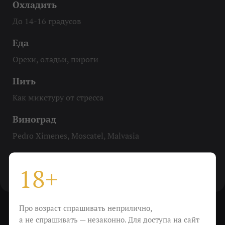
Охладить
До 14-16 градусов
Еда
Орехи, оладьи, пироги
Пить
Как микстуру от стресса
Виноград
Pedro Ximenes, Moscatel, Malvasia
Крепость
18+
15%
Про возраст спрашивать неприлично,
а не спрашивать — незаконно. Для доступа на сайт