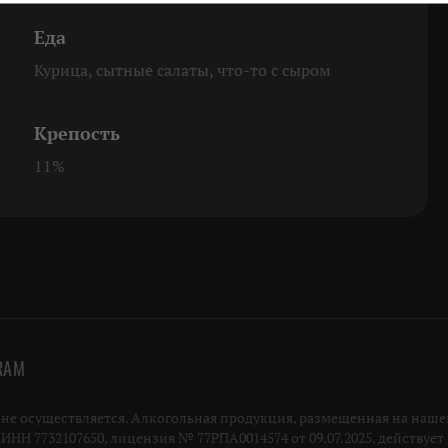
Еда
Курица, сытные салаты, что-то с сыром
Крепость
11%
RAM
 осуществляется. Алкогольная продукция, размещенная на нашей
Н 7732107650, лицензия № 77РПА0014574 от 09.07.2025, действует п