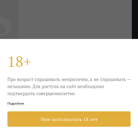
18+
Про возраст спрашивать неприлично, а не спрашивать —
незаконно. Для доступа на сайт необходимо
подтвердить совершеннолетие.
Подробнее
. Вместо пляжного настроения нагоняет домашнее,
Мне исполнилось 18 лет
, а серьезный фундук и мед. В общем, если
уютнейший сериал — вот подходящий вариант.