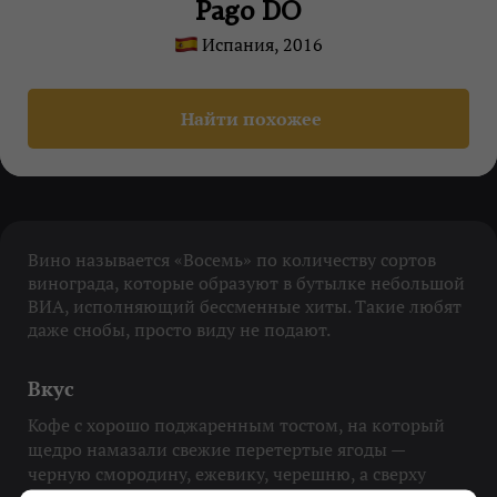
Pago DO
Испания, 2016
Найти похожее
Вино называется «Восемь» по количеству сортов
винограда, которые образуют в бутылке небольшой
ВИА, исполняющий бессменные хиты. Такие любят
даже снобы, просто виду не подают.
Вкус
Кофе с хорошо поджаренным тостом, на который
щедро намазали свежие перетертые ягоды —
черную смородину, ежевику, черешню, а сверху