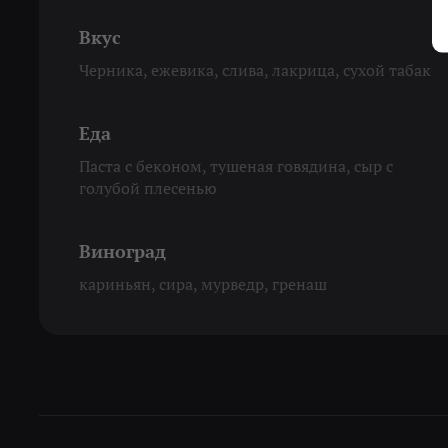
Вкус
Черника, ежевика, слива, лакрица, сухой табак
Еда
Паста с беконом, тушеная говядина, сыр с
голубой плесенью
Виноград
кариньян, сира, мурведр, гренаш