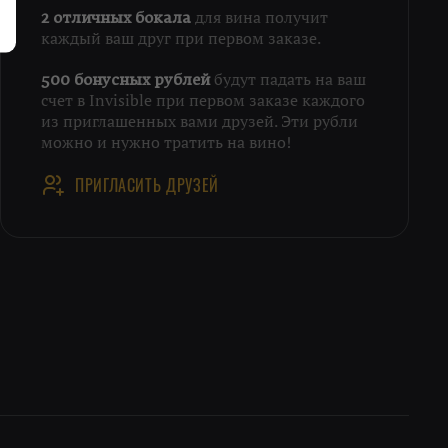
для вина получит
2 отличных бокала
каждый ваш друг при первом заказе.
будут падать на ваш
500 бонусных рублей
счет в Invisible при первом заказе каждого
из приглашенных вами друзей. Эти рубли
можно и нужно тратить на вино!
ПРИГЛАСИТЬ ДРУЗЕЙ