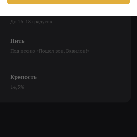
Охладить
До 16-18 градусов
Пить
Под песню «Пошел вон, Вавилон!»
Крепость
14,5%