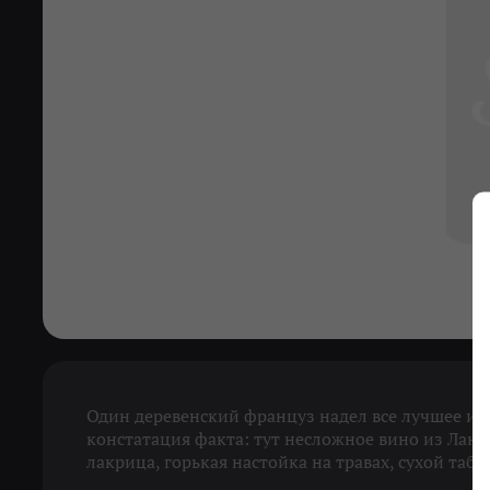
Один деревенский француз надел все лучшее и по
констатация факта: тут несложное вино из Лан
лакрица, горькая настойка на травах, сухой таб