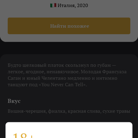
Италия, 2020
Найти похожее
Будто шелковый платок скользнул по губам —
легкое, ягодное, ненавязчивое. Молодая Франсуаза
Саган и юный Челентано медленно и интимно
танцуют под «You Never Can Tell».
Вкус
Вишня-черешня, фиалка, красная слива, сухие травы
Охладить
До 16-18 градусов