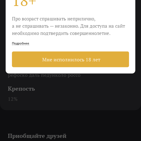
18+
Еда
Про возраст спрашивать неприлично,
Жаркое из телятины, свиные отбивные, куриный
а не спрашивать — незаконно. Для доступа на сайт
кебаб
необходимо подтвердить совершеннолетие.
Пить
Подробнее
Из интереса к сорту и к себе
Мне исполнилось 18 лет
Виноград
рефоско даль педунколо россо
Крепость
12%
Приобщайте друзей