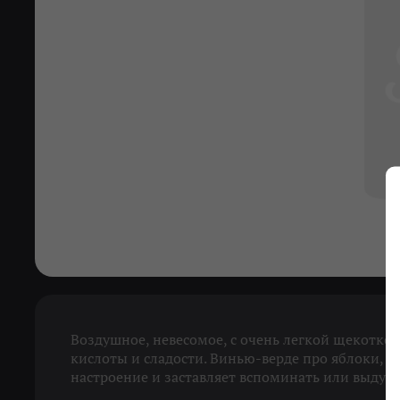
Воздушное, невесомое, с очень легкой щекотко
кислоты и сладости. Винью-верде про яблоки, 
настроение и заставляет вспоминать или выду