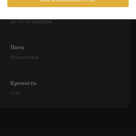
Охладить
До 10-12 градусов
Пить
И улыбаться
Крепость
11%