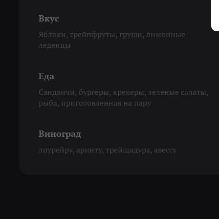
Вкус
Яблоки, грейпфруты, груши, лимонные
леденцы
Еда
Сэндвичи, бургеры, крекеры, зеленые салаты,
рыба, приготовленная на пару
Виноград
лоурейру, аринту, трейщадура, авессу