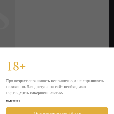
18+
Про возраст спрашивать неприлично, а не спрашивать —
незаконно. Для доступа на сайт необходимо
подтвердить совершеннолетие.
й едва ощутимых пузырьков и классным балансом
Подробнее
грейпфруты и толстокожие груши на раз поднимает
мывать самые смешные похождения.
Мне исполнилось 18 лет