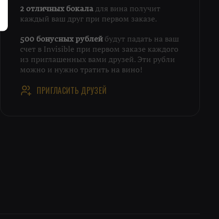
для вина получит
2 отличных бокала
каждый ваш друг при первом заказе.
будут падать на ваш
500 бонусных рублей
счет в Invisible при первом заказе каждого
из приглашенных вами друзей. Эти рубли
можно и нужно тратить на вино!
ПРИГЛАСИТЬ ДРУЗЕЙ