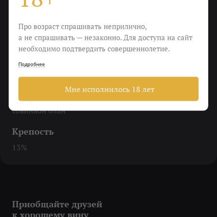
Еда
Про возраст спрашивать неприлично,
Рыба на гриле, пицца, пломбир
а не спрашивать — незаконно. Для доступа на сайт
необходимо подтвердить совершеннолетие.
Пить
Подробнее
Когда забыл слова песни «Лето»
Мне исполнилось 18 лет
Виноград
совиньон блан
Крепость
13%
Приобщайте друзей
к хорошему вину