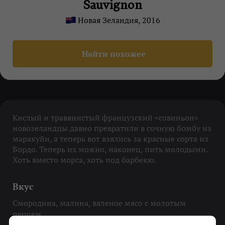
Sauvignon
Новая Зеландия, 2016
Найти похожее
Кислый и травянистый французский «совиньон»
новозеландцы давно превратили в сочную бомбу из
маракуйи, а теперь вот взялись за красные сорта из
Бордо. Теперь их можно, наконец, пить молодыми.
Хоть вместо морса, хоть под барбекю.
Вкус
Смородина, малина, вяленое мясо с молотым
перцем