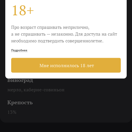
18+
Охладить
До 18 градусов
Про возраст спрашивать неприлично,
Еда
а не спрашивать — незаконно. Для доступа на сайт
Острое жареное мясо, корнеплоды на гриле,
необходимо подтвердить совершеннолетие.
молодые сыры
Подробнее
Пить
Мне исполнилось 18 лет
Когда мучают жажда и апатия
Виноград
мерло, каберне-совиньон
Крепость
13%