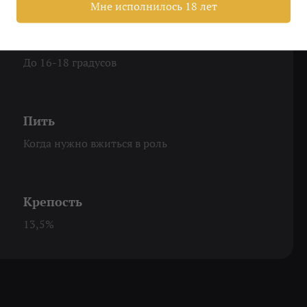
Мне исполнилось 18 лет
Охладить
До 16-18 градусов
Пить
Когда нужно вжиться в роль
Крепость
13,5%