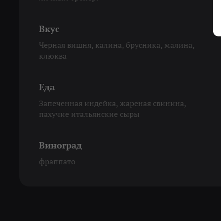
Вкус
Черная вишня, калина, брусника, малина,
клюква
Еда
Запеченная индейка, жареная свинина,
пахучие итальянские сыры
Виноград
фраппато