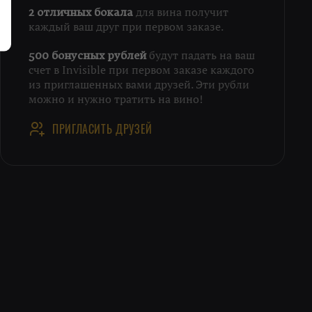
для вина получит
2 отличных бокала
каждый ваш друг при первом заказе.
будут падать на ваш
500 бонусных рублей
счет в Invisible при первом заказе каждого
из приглашенных вами друзей. Эти рубли
можно и нужно тратить на вино!
ПРИГЛАСИТЬ ДРУЗЕЙ