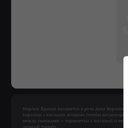
Марлон Брандо вживается в роль дона Корлеоне.
корзины с кислыми ягодами (чтобы натрениров
между съемками — тарталетки с малиной и чере
личный тренер.