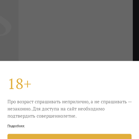
18+
Про возраст спрашивать неприлично, а не спрашивать —
незаконно. Для доступа на сайт необходимо
подтвердить совершеннолетие.
 В его актерский вагончик непрестанно заносят
ать знаменитое выражение лица). В перерывах
Подробнее
шней: для баланса. Чинное и размеренное, словно