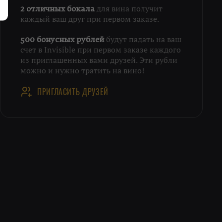
для вина получит
2 отличных бокала
каждый ваш друг при первом заказе.
будут падать на ваш
500 бонусных рублей
счет в Invisible при первом заказе каждого
из приглашенных вами друзей. Эти рубли
можно и нужно тратить на вино!
ПРИГЛАСИТЬ ДРУЗЕЙ