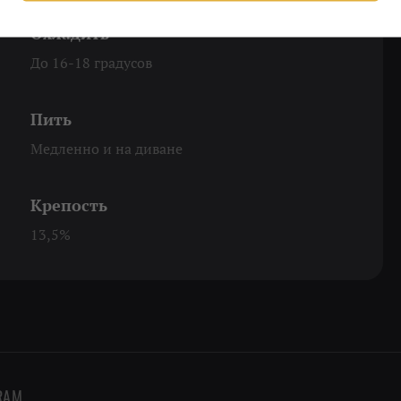
Охладить
До 16-18 градусов
Пить
Медленно и на диване
Крепость
13,5%
RAM