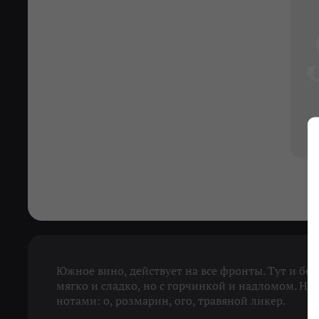
Южное вино, действует на все фронты. Тут и бес
мягко и сладко, но с горчинкой и надломом. Н
нотами: о, розмарин, ого, травяной ликер.