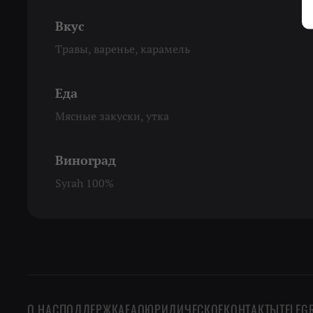
Вкус
Травы, варенье, карамель
Еда
Мясные закуски, утка
Виноград
Syrah 100%
О НАС
ПОДДЕРЖКА
FAQ
ЮРИДИЧЕСКОЕ
КОНТАКТЫ
TELEG