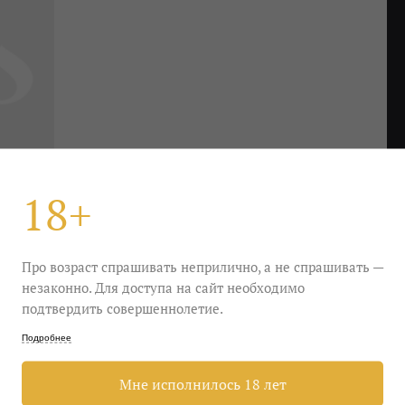
18+
Про возраст спрашивать неприлично, а не спрашивать —
незаконно. Для доступа на сайт необходимо
подтвердить совершеннолетие.
Подробнее
стыдство варенья, и интеллигентность трав. Все
е уволакивает с концами, сидишь-размышляешь над
Мне исполнилось 18 лет