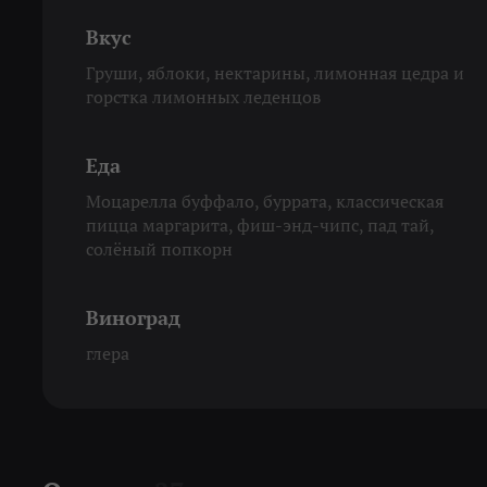
Вкус
Груши, яблоки, нектарины, лимонная цедра и
горстка лимонных леденцов
Еда
Моцарелла буффало, буррата, классическая
пицца маргарита, фиш-энд-чипс, пад тай,
солёный попкорн
Виноград
глера