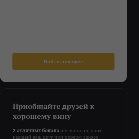
Найти похожее
Приобщайте друзей к
хорошему вину
для вина получит
2 отличных бокала
каждый ваш друг при первом заказе.