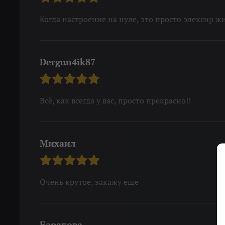
Когда настроение на нуле, это просто элексир ж
Dergun4ik87
Всё, как всегда у вас, просто прекрасно!!
Михаил
Очень крутое, закажу еще
Баракова