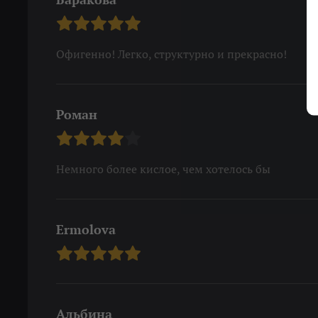
Офигенно! Легко, структурно и прекрасно!
Роман
Немного более кислое, чем хотелось бы
Ermolova
Альбина