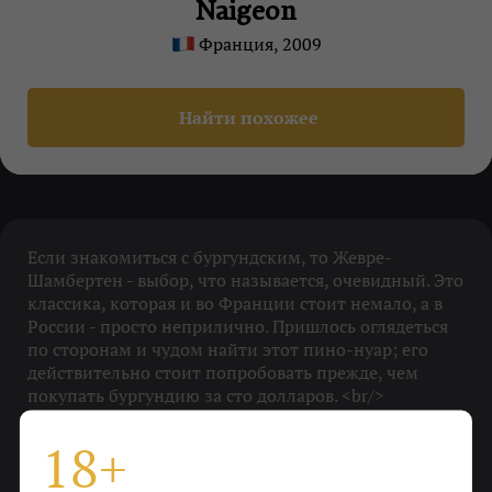
Naigeon
Франция, 2009
Найти похожее
Если знакомиться с бургундским, то Жевре-
Шамбертен - выбор, что называется, очевидный. Это
классика, которая и во Франции стоит немало, а в
России - просто неприлично. Пришлось оглядеться
по сторонам и чудом найти этот пино-нуар; его
действительно стоит попробовать прежде, чем
покупать бургундию за сто долларов. <br/>
И еще, лучше взять несколько бутылок: лет через
пять будет совсем фантастическое вино.
18+