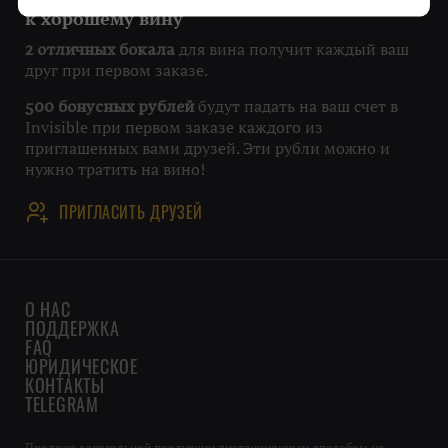
к хорошему вину
для вина получит каждый ваш
2 отличных бокала
друг при первом заказе.
будут падать на ваш счет в
500 бонусных рублей
Invisible при первом заказе каждого из
приглашенных вами друзей. Эти рубли можно и
нужно тратить на вино!
ПРИГЛАСИТЬ ДРУЗЕЙ
О НАС
ПОДДЕРЖКА
FAQ
ЮРИДИЧЕСКОЕ
КОНТАКТЫ
TELEGRAM
Продажа алкогольной продукции дистанционным способом не