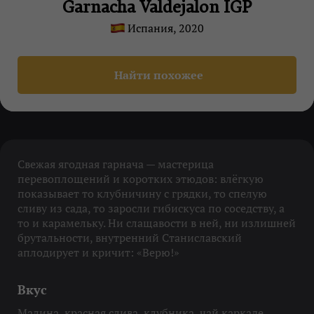
Garnacha Valdejalon IGP
Испания, 2020
Найти похожее
Свежая ягодная гарнача — мастерица
перевоплощений и коротких этюдов: влёгкую
показывает то клубничину с грядки, то спелую
сливу из сада, то заросли гибискуса по соседству, а
то и карамельку. Ни слащавости в ней, ни излишней
брутальности, внутренний Станиславский
аплодирует и кричит: «Верю!»
Вкус
Малина, красная слива, клубника, чай каркаде