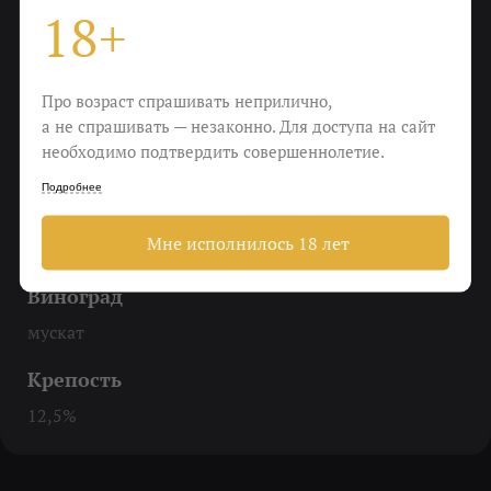
18+
Охладить
До 10-12 градусов
Про возраст спрашивать неприлично,
Еда
а не спрашивать — незаконно. Для доступа на сайт
Королевские креветки на гриле, дорада на углях,
необходимо подтвердить совершеннолетие.
стейк из тунца, дыня, черничный пирог
Подробнее
Пить
Мне исполнилось 18 лет
Вспоминая лето
Виноград
мускат
Крепость
12,5%