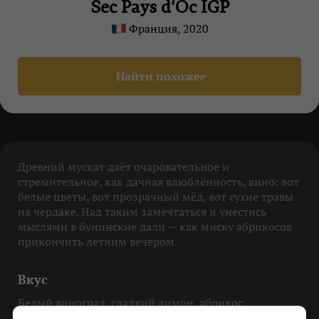
Sec Pays d'Oc IGP
Франция, 2020
Найти похожее
Древний мускат даёт очаровательное и
стремительное, как дачная влюблённость, вино: вот
белые цветы, вот прозрачный мёд, вот сухие травы
на чердаке. Над таким замечтаться и унестись
мыслями в бунинские дали — как миску абрикосов
прикончить летним вечером.
Вкус
Белый виноград, сладкий лимон, абрикос