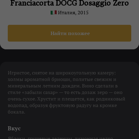
Franciacorta DOCG Dosaggio Zero
Италия, 2015
Найти похожее
Игристое, снятое на широкоугольную камеру:
холмы ароматной бриоши, политые свежим и
минеральным летним дождем. Вино сделали в
стиле «забыли сахар» — то есть дозаж зеро — оно
очень сухое. Хрустит и плещется, как родниковый
водопад, образуя фруктовую радугу на кромке
бокала.
Вкус
Яблоки, грушевые леденцы, лимонная цедра,