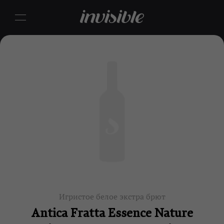
Игристое белое экстра брют
Antica Fratta Essence Nature