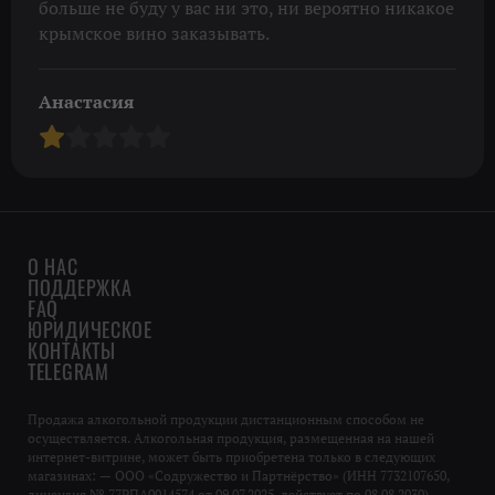
больше не буду у вас ни это, ни вероятно никакое
крымское вино заказывать.
Анастасия
О НАС
ПОДДЕРЖКА
FAQ
ЮРИДИЧЕСКОЕ
КОНТАКТЫ
TELEGRAM
Продажа алкогольной продукции дистанционным способом не
осуществляется. Алкогольная продукция, размещенная на нашей
интернет-витрине, может быть приобретена только в следующих
магазинах: — ООО «Содружество и Партнёрство» (ИНН 7732107650,
лицензия № 77РПА0014574 от 09.07.2025, действует по 08.08.2030),