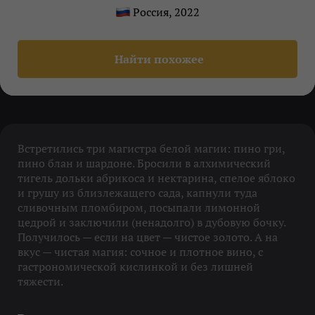
Россия, 2022
Найти похожее
Встретились три магистра белой магии: пино гри,
пино блан и шардоне. Бросили в алхимический
тигель дольки абрикоса и нектарина, спелое яблоко
и грушу из близлежащего сада, капнули туда
сливочным пломбиром, посыпали лимонной
цедрой и заключили (ненадолго) в дубовую бочку.
Получилось — если на цвет — чистое золото. А на
вкус — чистая магия: сочное и плотное вино, с
гастрономической кислинкой и без лишней
тяжести.