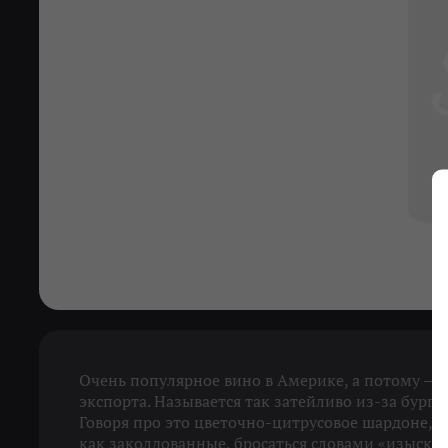
Очень популярное вино в Америке, а потому — 
экспорта. Называется так затейливо из-за бургу
Говоря про это цветочно-цитрусовое шардоне, с
как заколдованные, бросаться словами «изыскан