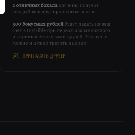
для вина получит
2 отличных бокала
каждый ваш друг при первом заказе.
будут падать на ваш
500 бонусных рублей
счет в Invisible при первом заказе каждого
из приглашенных вами друзей. Эти рубли
можно и нужно тратить на вино!
ПРИГЛАСИТЬ ДРУЗЕЙ