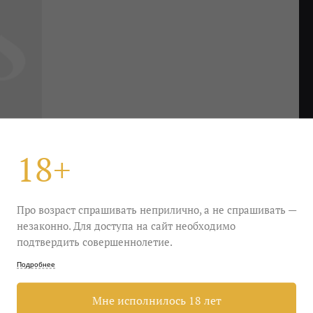
18+
Про возраст спрашивать неприлично, а не спрашивать —
незаконно. Для доступа на сайт необходимо
подтвердить совершеннолетие.
один из главных локомотивов французского
Подробнее
ндских деревень, где его делают: Пуйи и Фюиссе.
амые далекие от высокого стиля люди начинают,
Мне исполнилось 18 лет
ное» и «интеллигентное», обнаруживая в себе