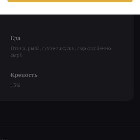
 Впрочем, несмотря на кажущуюся легкость и
 довольно сильно чувствуется алкоголь, что
Еда
Птица, рыба, сухие закуски, сыр (особенно
сыр!)
Крепость
13%