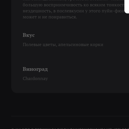
большую восприимчивость ко всяким тонкостям.
нездешность, в послевкусии у этого пуйи-фюиссе
может и не понравиться.
Вкус
Полевые цветы, апельсиновые корки
Виноград
Chardonnay