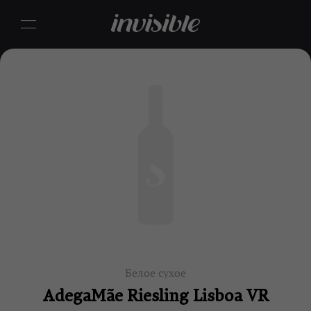
Белое сухое
AdegaMãe Riesling Lisboa VR