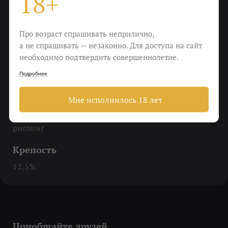
18+
До 10-12 градусов
Еда
Про возраст спрашивать неприлично,
Рыба слабой соли, морепродукты, что-нибудь
а не спрашивать — незаконно. Для доступа на сайт
острое
необходимо подтвердить совершеннолетие.
Пить
Подробнее
Вместо фитнеса
Мне исполнилось 18 лет
Виноград
рислинг
Крепость
12,5%
Приобщайте друзей