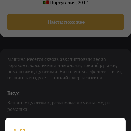
Португалия, 2017
Найти похожее
Машина несется сквозь эвкалиптовый лес за
горизонт, заваленный лимонами, грейпфрутами,
ромашками, цукатами. На соленом асфальте — след
от шин, в воздухе — тонкий флёр керосина.
Вкус
Бензин с цукатами, резиновые лимоны, мед и
ромашка
Охладить