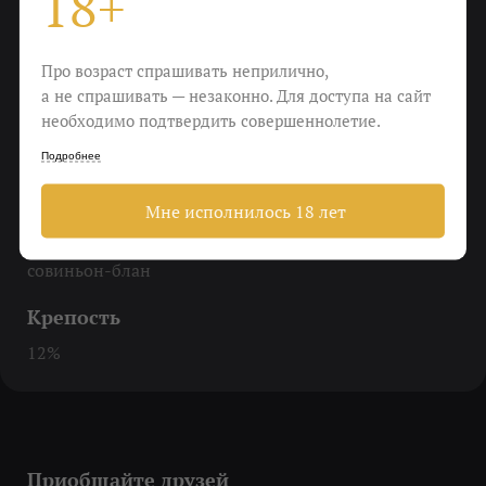
18+
До 8 градусов
Еда
Про возраст спрашивать неприлично,
а не спрашивать — незаконно. Для доступа на сайт
Жареная курица, белая рыба, азиатские салаты
необходимо подтвердить совершеннолетие.
Пить
Подробнее
Когда нужно перестать рефлексировать
Мне исполнилось 18 лет
Виноград
совиньон-блан
Крепость
12%
Приобщайте друзей