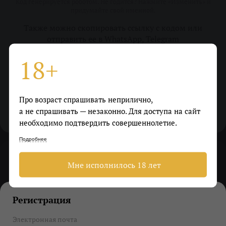
Код генерируется роботом. Не годится? Нажмите «Изменить» и
придумайте свой именной.
Также можно скопировать ссылку с кодом или
отправить ее в WhatsApp, Telegram
18+
Скопировать
Про возраст спрашивать неприлично,
WhatsApp
Telegram
а не спрашивать — незаконно. Для доступа на сайт
необходимо подтвердить совершеннолетие.
Подробнее
Мне исполнилось 18 лет
друзей уже сделали заказ
бонусов получено за друзей
Регистрация
бонусов можно потратить сейчас
Электронная почта