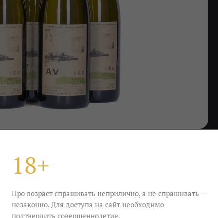
18+
 AV Cuvee Шардоне Пино блан
сухое
X
Про возраст спрашивать неприлично, а не спрашивать —
незаконно. Для доступа на сайт необходимо
и, пино блан и шардоне. Бросили в алхимический
локо и грушу из близлежащего сада, капнули туда
подтвердить совершеннолетие.