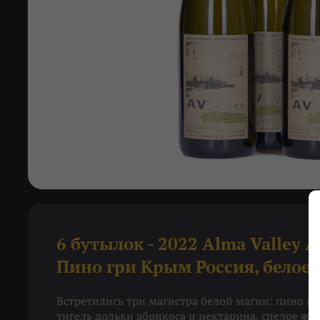
6 бутылок - 2022 Alma Valley
Пино гри Крым Россия, белое 
Встретились три магистра белой магии: пино гр
тигель дольки абрикоса и нектарина, спелое яб