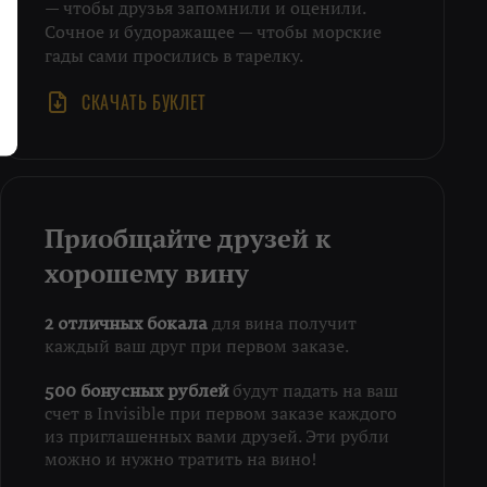
— чтобы друзья запомнили и оценили.
Сочное и будоражащее — чтобы морские
гады сами просились в тарелку.
СКАЧАТЬ БУКЛЕТ
Приобщайте друзей к
хорошему вину
для вина получит
2 отличных бокала
каждый ваш друг при первом заказе.
будут падать на ваш
500 бонусных рублей
счет в Invisible при первом заказе каждого
из приглашенных вами друзей. Эти рубли
можно и нужно тратить на вино!