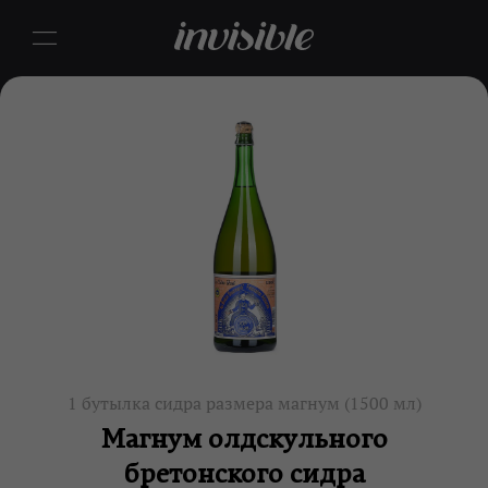
1 бутылка сидра размера магнум (1500 мл)
Магнум олдскульного
бретонского сидра