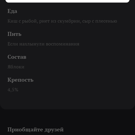
Еда
Киш с рыбой, риет из скумбрии, сыр с плесенью
Пить
Если нахлынули воспоминания
Состав
Яблоки
Крепость
4,5%
Приобщайте друзей