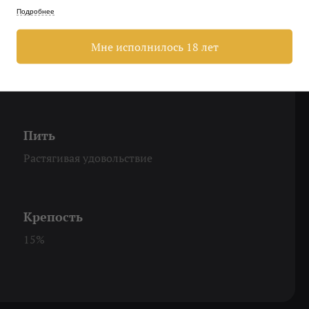
Подробнее
Мне исполнилось 18 лет
Охладить
До 16-18 градусов
Пить
Растягивая удовольствие
Крепость
15%