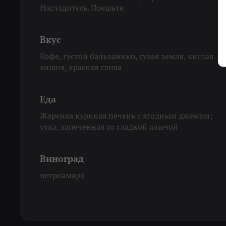
Насладитесь. Поешьте.
Вкус
Кофе, густой бальзамико, сухая земля, кислая
вишня, красная слива
Еда
Жареная куриная печень с ягодным джемом;
утка, запеченная со сладкой алычой
Виноград
негроамаро