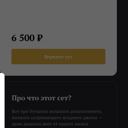
6 500 ₽
Верните сет
Про что этот сет?
Вот три бутылки мощного аппассименто,
полного согревающего ягодного джема —
даже дымком веет от такого запаса