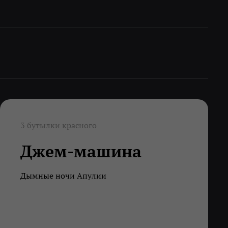
3 бутылки красного
Джем-машина
Дымные ночи Апулии