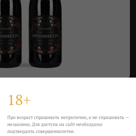
18+
ssimento Salento IGT Апулия,
Про возраст спрашивать неприлично, а не спрашивать —
незаконно. Для доступа на сайт необходимо
 высокоалкогольным. Природа, суть, смысл его
подтвердить совершеннолетие.
 этом сердце аппассименто. Не боритесь. Сдайтесь.