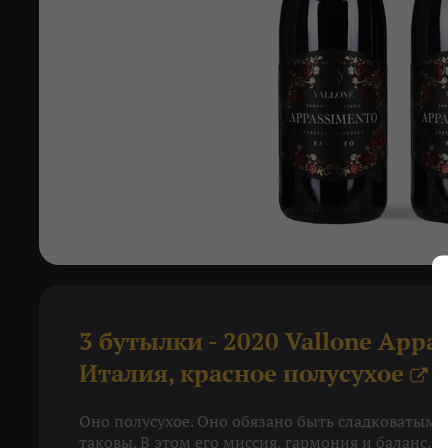
3 бутылки - 2020 Vallone Appa
Италия, красное полусухое
X
Оно полусухое. Оно обязано быть сладковатым и
таковы. В этом его миссия, гармония и баланс. В