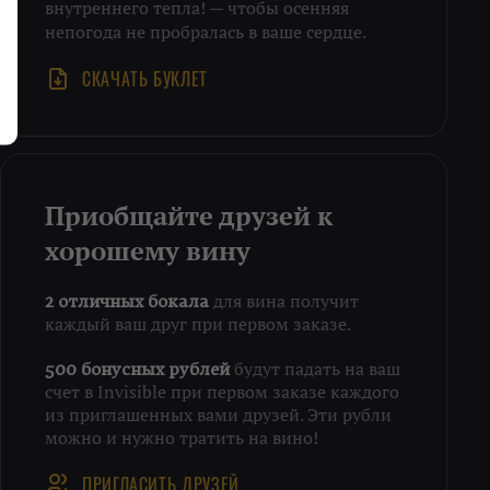
внутреннего тепла! — чтобы осенняя
непогода не пробралась в ваше сердце.
СКАЧАТЬ БУКЛЕТ
Приобщайте друзей к
хорошему вину
для вина получит
2 отличных бокала
каждый ваш друг при первом заказе.
будут падать на ваш
500 бонусных рублей
счет в Invisible при первом заказе каждого
из приглашенных вами друзей. Эти рубли
можно и нужно тратить на вино!
ПРИГЛАСИТЬ ДРУЗЕЙ