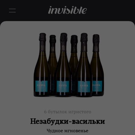
6 бутылок игристого
Незабудки-васильки
Чудное мгновенье