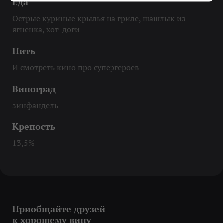
Еда
Острые куриные крылья на гриле, шашлык из
ягненка, хот-доги
Пить
И смотреть кино про супергероев
Виноград
зинфандель
Крепость
13,5%
Приобщайте друзей
к хорошему вину