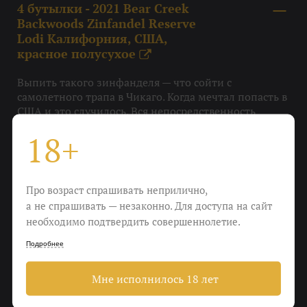
4 бутылки - 2021 Bear Creek
Backwoods Zinfandel Reserve
Lodi Калифорния, США,
красное полусухое
X
Выпить такого зинфанделя — что сойти с
самолетного трапа в Чикаго. Когда мечтал попасть в
США и это случилось. Вся непосредственность
американской массовой культуры сосредоточена в
18+
нем. Тут и Микки-Маус с банкой кока-колы, и
Бэтмен на барбекю.
Вкус
Про возраст спрашивать неприлично,
а не спрашивать — незаконно. Для доступа на сайт
Копчености, ваниль, вишня в коньяке, кофе,
необходимо подтвердить совершеннолетие.
черничный джем, кока-кола
Подробнее
Охладить
Мне исполнилось 18 лет
До 16-18 градусов