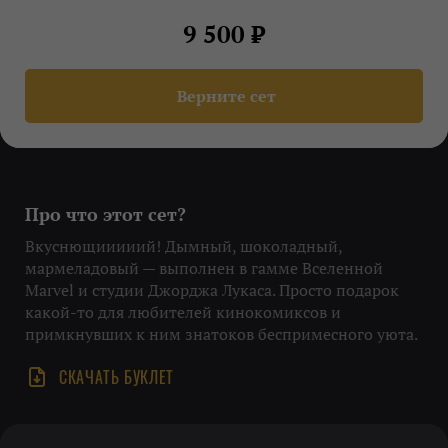
9 500 ₽
Верните сет
Про что этот сет?
Вкуснющииииий! Дымный, шоколадный,
мармеладовый — выполнен в гамме Вселенной
Marvel и студии Джорджа Лукаса. Просто подарок
какой-то для любителей кинокомиксов и
примкнувших к ним знатоков беспримесного уюта.
СКАЧАТЬ БУКЛЕТ